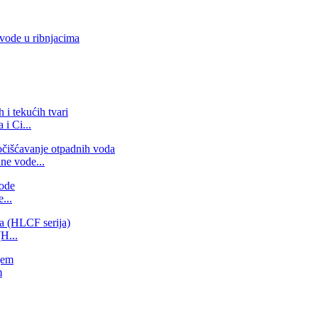
 i Ci...
ne vode...
...
H...
m