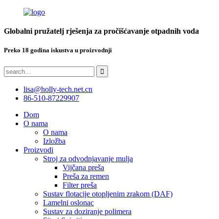
Globalni pružatelj rješenja za pročišćavanje otpadnih voda
Preko 18 godina iskustva u proizvodnji
lisa@holly-tech.net.cn
86-510-87229907
Dom
O nama
O nama
Izložba
Proizvodi
Stroj za odvodnjavanje mulja
Vijčana preša
Preša za remen
Filter preša
Sustav flotacije otopljenim zrakom (DAF)
Lamelni oslonac
Sustav za doziranje polimera