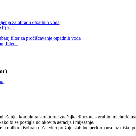
F) za...
j filter...
or)
za miješanje, kombinira strukturne značajke difuzora s grubim mjehurići
kako bi se postigla učinkovita aeracija i miješanje.
e u obliku kišobrana. Zajedno pružaju stabilne performanse uz nisku po