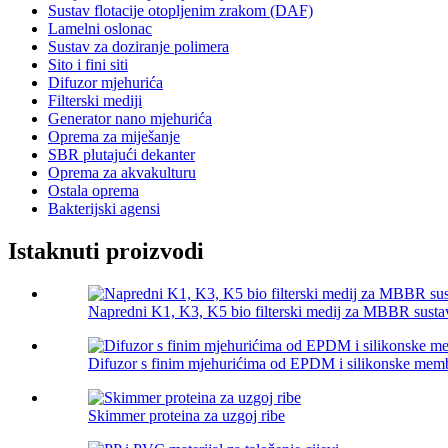
Sustav flotacije otopljenim zrakom (DAF)
Lamelni oslonac
Sustav za doziranje polimera
Sito i fini siti
Difuzor mjehurića
Filterski mediji
Generator nano mjehurića
Oprema za miješanje
SBR plutajući dekanter
Oprema za akvakulturu
Ostala oprema
Bakterijski agensi
Istaknuti proizvodi
Napredni K1, K3, K5 bio filterski medij za MBBR susta
Difuzor s finim mjehurićima od EPDM i silikonske mem
Skimmer proteina za uzgoj ribe