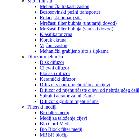
Sito i fini siti
Mehanički trakasti zaslon
Bezosovinski pužni transporter
Rotacijski bubanj sita
Mrežasti filter bubnja (unutarnji dovod)
Mrežasti filter bubnja (vanjski dovod)
Klasifikator zrna
Korak ekrana
Vijčani zaslon
Mehanički grabljeno sito s šipkama
Difuzor mjehurića
Disk difuzor
Cijevni difuzor
Pločasti difuzor
Keramički difuzor
Difuzor s nano-mjehurićima u cijevi
Difuzor od mjehurićaste cijevi od nehrđajućeg čeli
Spiralni aerator za miješanje
Difuzor s grubim mjehurićima
Filterski mediji
Bio filter medij
Medij za taloženje cijevi
Bio Cord Media
Bio Block filter medij
MBBR biočip