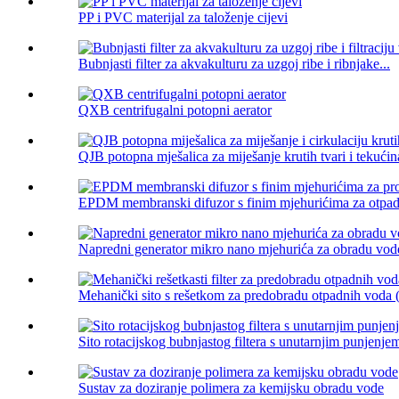
PP i PVC materijal za taloženje cijevi
Bubnjasti filter za akvakulturu za uzgoj ribe i ribnjake...
QXB centrifugalni potopni aerator
QJB potopna mješalica za miješanje krutih tvari i tekućina
EPDM membranski difuzor s finim mjehurićima za otpad
Napredni generator mikro nano mjehurića za obradu vode
Mehanički sito s rešetkom za predobradu otpadnih voda (
Sito rotacijskog bubnjastog filtera s unutarnjim punjenje
Sustav za doziranje polimera za kemijsku obradu vode