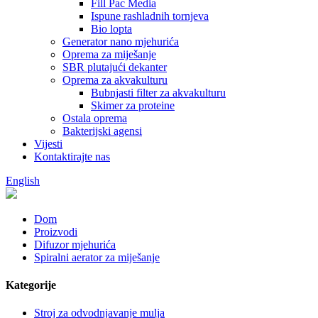
Fill Pac Media
Ispune rashladnih tornjeva
Bio lopta
Generator nano mjehurića
Oprema za miješanje
SBR plutajući dekanter
Oprema za akvakulturu
Bubnjasti filter za akvakulturu
Skimer za proteine
Ostala oprema
Bakterijski agensi
Vijesti
Kontaktirajte nas
English
Dom
Proizvodi
Difuzor mjehurića
Spiralni aerator za miješanje
Kategorije
Stroj za odvodnjavanje mulja