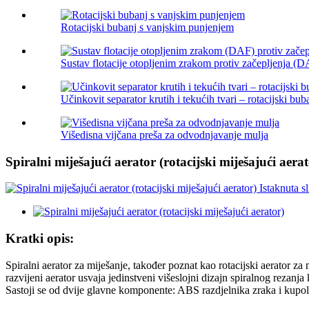
Rotacijski bubanj s vanjskim punjenjem
Sustav flotacije otopljenim zrakom protiv začepljenja (DA
Učinkovit separator krutih i tekućih tvari – rotacijski buban
Višedisna vijčana preša za odvodnjavanje mulja
Spiralni miješajući aerator (rotacijski miješajući aerat
Kratki opis:
Spiralni aerator za miješanje, također poznat kao rotacijski aerator 
razvijeni aerator usvaja jedinstveni višeslojni dizajn spiralnog rezanja 
Sastoji se od dvije glavne komponente: ABS razdjelnika zraka i kupol