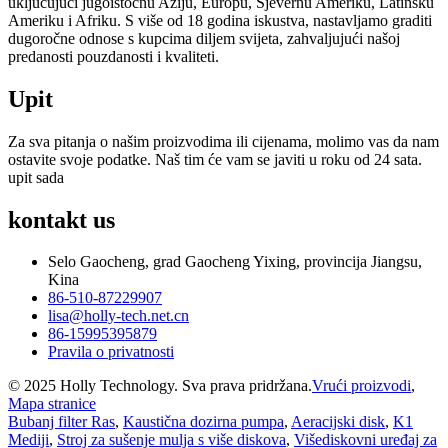
uključujući jugoistočnu Aziju, Europu, Sjevernu Ameriku, Latinsku
Ameriku i Afriku. S više od 18 godina iskustva, nastavljamo graditi
dugoročne odnose s kupcima diljem svijeta, zahvaljujući našoj
predanosti pouzdanosti i kvaliteti.
Upit
Za sva pitanja o našim proizvodima ili cijenama, molimo vas da nam
ostavite svoje podatke. Naš tim će vam se javiti u roku od 24 sata.
upit sada
kontakt
us
Selo Gaocheng, grad Gaocheng Yixing, provincija Jiangsu,
Kina
86-510-87229907
lisa@holly-tech.net.cn
86-15995395879
Pravila o privatnosti
© 2025 Holly Technology. Sva prava pridržana.
Vrući proizvodi
,
Mapa stranice
Bubanj filter Ras
,
Kaustična dozirna pumpa
,
Aeracijski disk
,
K1
Mediji
,
Stroj za sušenje mulja s više diskova
,
Višediskovni uređaj za