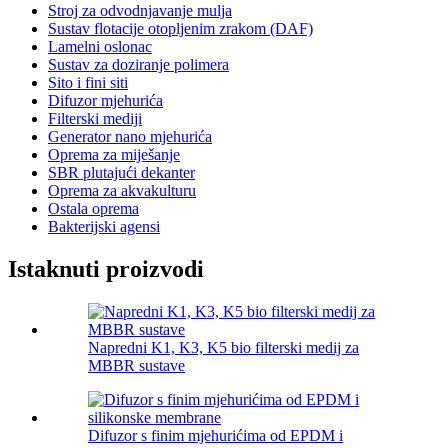
Stroj za odvodnjavanje mulja
Sustav flotacije otopljenim zrakom (DAF)
Lamelni oslonac
Sustav za doziranje polimera
Sito i fini siti
Difuzor mjehurića
Filterski mediji
Generator nano mjehurića
Oprema za miješanje
SBR plutajući dekanter
Oprema za akvakulturu
Ostala oprema
Bakterijski agensi
Istaknuti proizvodi
Napredni K1, K3, K5 bio filterski medij za
MBBR sustave
Difuzor s finim mjehurićima od EPDM i