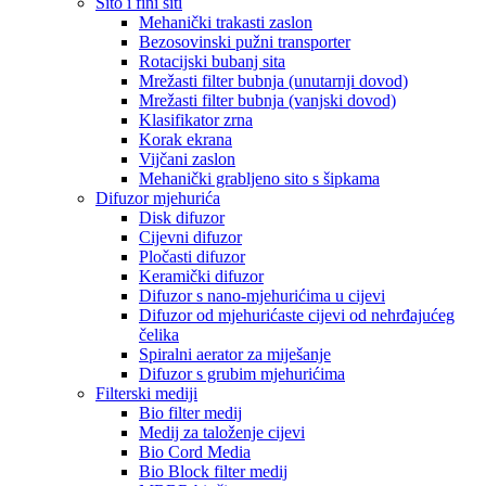
Sito i fini siti
Mehanički trakasti zaslon
Bezosovinski pužni transporter
Rotacijski bubanj sita
Mrežasti filter bubnja (unutarnji dovod)
Mrežasti filter bubnja (vanjski dovod)
Klasifikator zrna
Korak ekrana
Vijčani zaslon
Mehanički grabljeno sito s šipkama
Difuzor mjehurića
Disk difuzor
Cijevni difuzor
Pločasti difuzor
Keramički difuzor
Difuzor s nano-mjehurićima u cijevi
Difuzor od mjehurićaste cijevi od nehrđajućeg
čelika
Spiralni aerator za miješanje
Difuzor s grubim mjehurićima
Filterski mediji
Bio filter medij
Medij za taloženje cijevi
Bio Cord Media
Bio Block filter medij