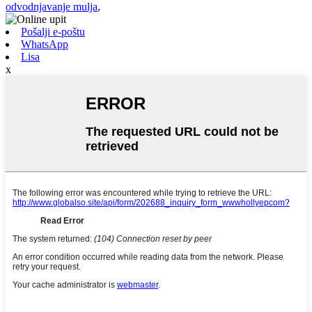
odvodnjavanje mulja
,
Pošalji e-poštu
WhatsApp
Lisa
x