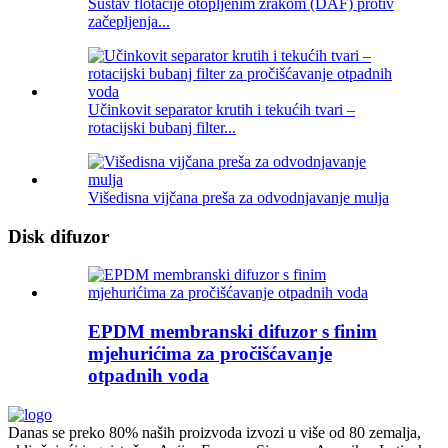
Sustav flotacije otopljenim zrakom (DAF) protiv
začepljenja...
Učinkovit separator krutih i tekućih tvari –
rotacijski bubanj filter...
Višedisna vijčana preša za odvodnjavanje mulja
Disk difuzor
EPDM membranski difuzor s finim
mjehurićima za pročišćavanje
otpadnih voda
Danas se preko 80% naših proizvoda izvozi u više od 80 zemalja,