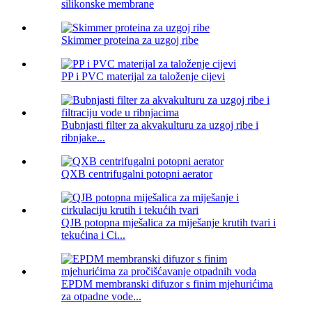
silikonske membrane
Skimmer proteina za uzgoj ribe
PP i PVC materijal za taloženje cijevi
Bubnjasti filter za akvakulturu za uzgoj ribe i
ribnjake...
QXB centrifugalni potopni aerator
QJB potopna mješalica za miješanje krutih tvari i
tekućina i Ci...
EPDM membranski difuzor s finim mjehurićima
za otpadne vode...