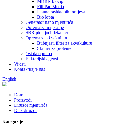
MBBR biočip
Fill Pac Media
Ispune rashladnih tornjeva
Bio lopta
Generator nano mjehurića
Oprema za miješanje
SBR plutajući dekanter
Oprema za akvakulturu
Bubnjasti filter za akvakulturu
Skimer za proteine
Ostala oprema
Bakterijski agensi
Vijesti
Kontaktirajte nas
English
Dom
Proizvodi
Difuzor mjehurića
Disk difuzor
Kategorije