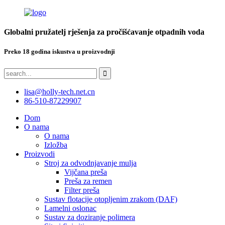
Globalni pružatelj rješenja za pročišćavanje otpadnih voda
Preko 18 godina iskustva u proizvodnji
lisa@holly-tech.net.cn
86-510-87229907
Dom
O nama
O nama
Izložba
Proizvodi
Stroj za odvodnjavanje mulja
Vijčana preša
Preša za remen
Filter preša
Sustav flotacije otopljenim zrakom (DAF)
Lamelni oslonac
Sustav za doziranje polimera