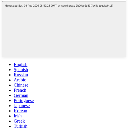
English
Spanish
Russian
Arabic
Chinese
French
German
Portuguese
Japanese
Korean
Irish
Greek
Turkish