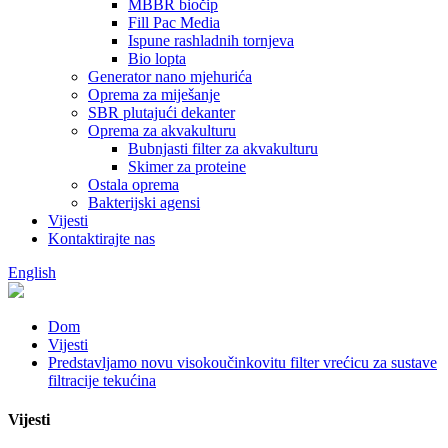
MBBR biočip
Fill Pac Media
Ispune rashladnih tornjeva
Bio lopta
Generator nano mjehurića
Oprema za miješanje
SBR plutajući dekanter
Oprema za akvakulturu
Bubnjasti filter za akvakulturu
Skimer za proteine
Ostala oprema
Bakterijski agensi
Vijesti
Kontaktirajte nas
English
Dom
Vijesti
Predstavljamo novu visokoučinkovitu filter vrećicu za sustave
filtracije tekućina
Vijesti