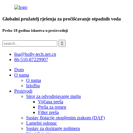
Globalni pružatelj rješenja za pročišćavanje otpadnih voda
Preko 18 godina iskustva u proizvodnji
lisa@holly-tech.net.cn
86-510-87229907
Dom
O nama
O nama
Izložba
Proizvodi
Stroj za odvodnjavanje mulja
Vijčana preša
Preša za remen
Filter preša
Sustav flotacije otopljenim zrakom (DAF)
Lamelni oslonac
Sustav za doziranje polimera