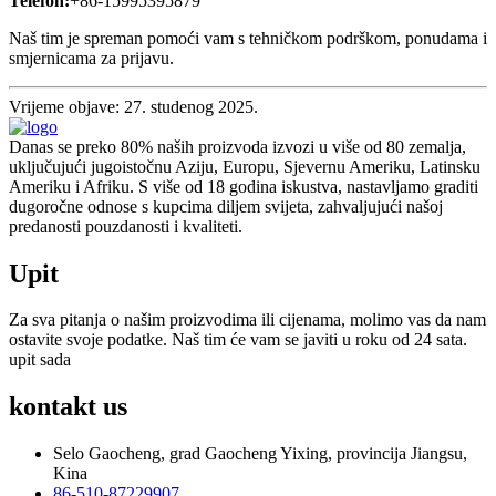
Telefon:
+86-15995395879
Naš tim je spreman pomoći vam s tehničkom podrškom, ponudama i
smjernicama za prijavu.
Vrijeme objave: 27. studenog 2025.
Danas se preko 80% naših proizvoda izvozi u više od 80 zemalja,
uključujući jugoistočnu Aziju, Europu, Sjevernu Ameriku, Latinsku
Ameriku i Afriku. S više od 18 godina iskustva, nastavljamo graditi
dugoročne odnose s kupcima diljem svijeta, zahvaljujući našoj
predanosti pouzdanosti i kvaliteti.
Upit
Za sva pitanja o našim proizvodima ili cijenama, molimo vas da nam
ostavite svoje podatke. Naš tim će vam se javiti u roku od 24 sata.
upit sada
kontakt
us
Selo Gaocheng, grad Gaocheng Yixing, provincija Jiangsu,
Kina
86-510-87229907