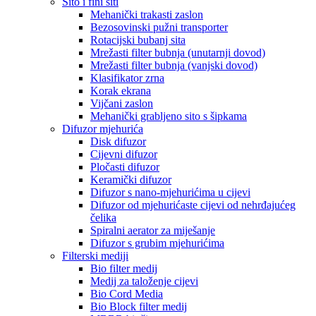
Sito i fini siti
Mehanički trakasti zaslon
Bezosovinski pužni transporter
Rotacijski bubanj sita
Mrežasti filter bubnja (unutarnji dovod)
Mrežasti filter bubnja (vanjski dovod)
Klasifikator zrna
Korak ekrana
Vijčani zaslon
Mehanički grabljeno sito s šipkama
Difuzor mjehurića
Disk difuzor
Cijevni difuzor
Pločasti difuzor
Keramički difuzor
Difuzor s nano-mjehurićima u cijevi
Difuzor od mjehurićaste cijevi od nehrđajućeg
čelika
Spiralni aerator za miješanje
Difuzor s grubim mjehurićima
Filterski mediji
Bio filter medij
Medij za taloženje cijevi
Bio Cord Media
Bio Block filter medij