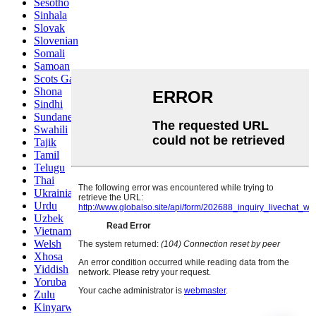
Sesotho
Sinhala
Slovak
Slovenian
Somali
Samoan
Scots Gaelic
Shona
Sindhi
Sundanese
Swahili
Tajik
Tamil
Telugu
Thai
Ukrainian
Urdu
Uzbek
Vietnamese
Welsh
Xhosa
Yiddish
Yoruba
Zulu
Kinyarwanda