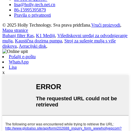
lisa@holly-tech.net.cn
86-15995395879
Pravila o privatnosti
© 2025 Holly Technology. Sva prava pridržana.
Vrući proizvodi
,
Mapa stranice
Bubanj filter Ras
,
K1 Mediji
,
Višediskovni uređaj za odvodnjavanje
mulja
,
Kaustična dozirna pumpa
,
Stroj za sušenje mulja s više
diskova
,
Aeracijski disk
,
Pošalji e-poštu
WhatsApp
Lisa
x