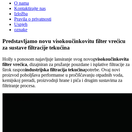
O nama
Kontaktirajte nas
Izložba
Pravila o privatnosti
Uspjeh
oznake
Predstavljamo novu visokoučinkovitu filter vrećicu
za sustave filtracije tekućina
Holly s ponosom najavljuje lansiranje svog novog
visokoučinkovita
filter vrećica
, dizajniran za pružanje pouzdane i isplative filtracije za
širok raspon
industrijska filtracija tekućina
potrebe. Ovaj novi
proizvod poboljšava performanse u pročišćavanju otpadnih voda,
kemijskoj preradi, proizvodnji hrane i pića i drugim sustavima za
filtriranje procesa.