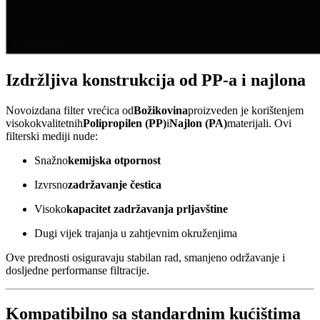
Izdržljiva konstrukcija od PP-a i najlona
Novoizdana filter vrećica od
Božikovina
proizveden je korištenjem
visokokvalitetnih
Polipropilen (PP)
i
Najlon (PA)
materijali. Ovi
filterski mediji nude:
Snažno
kemijska otpornost
Izvrsno
zadržavanje čestica
Visoko
kapacitet zadržavanja prljavštine
Dugi vijek trajanja u zahtjevnim okruženjima
Ove prednosti osiguravaju stabilan rad, smanjeno održavanje i
dosljedne performanse filtracije.
Kompatibilno sa standardnim kućištima